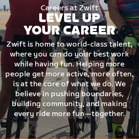
Careers at Zwift
LEVEL UP
YOUR CAREER
Zwift is home to world-class talent,
where you can do your best work
while having fun. Helping more
people get more active, more often,
is at the core of what we do. We
believe in pushing boundaries,
building community, and making
every ride more fun—together.