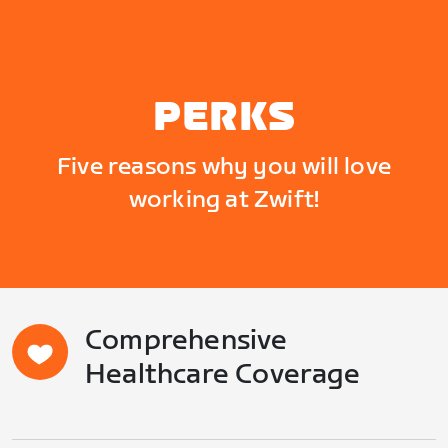
PERKS
Five reasons why you will love
working at Zwift!
Comprehensive
Healthcare Coverage