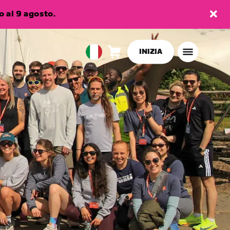
 al 9 agosto.
INIZIA
Carrello
0
European
articoli
Union
Italiano