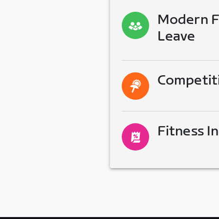
Modern Fa
Leave
Competit
Fitness I