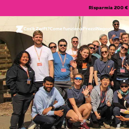
Risparmia 200 € 
Cos'è Zwift?
Come funziona
Prezzi
Negozio