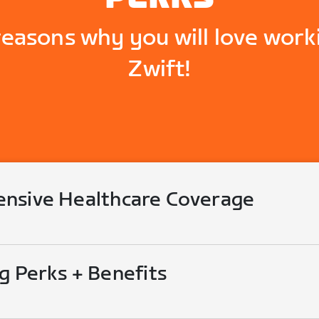
reasons why you will love work
Zwift!
nsive Healthcare Coverage
g Perks + Benefits