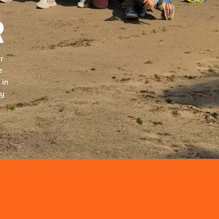
R
ur
e
 in
ry