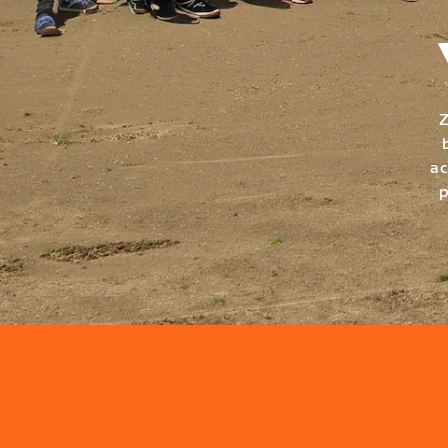
Z
ac
p