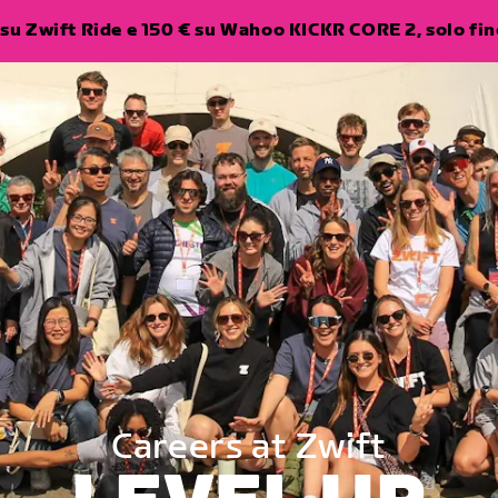
su Zwift Ride e 150 € su Wahoo KICKR CORE 2, solo fino
Careers at Zwift