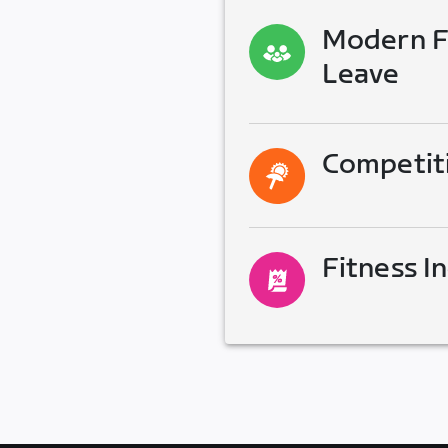
Modern Fa
Leave
Competit
Fitness I