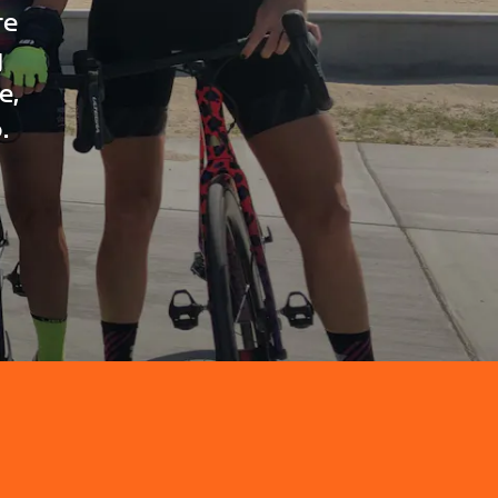
re
g
e,
.