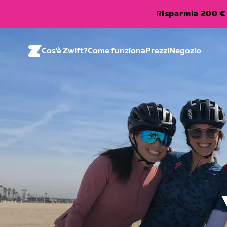
Risparmia 200 € 
Cos'è Zwift?
Come funziona
Prezzi
Negozio