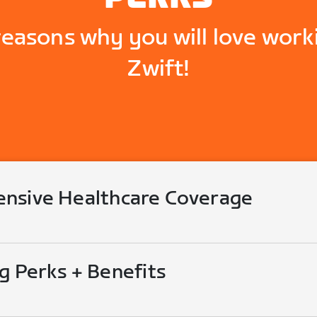
reasons why you will love work
Zwift!
nsive Healthcare Coverage
g Perks + Benefits