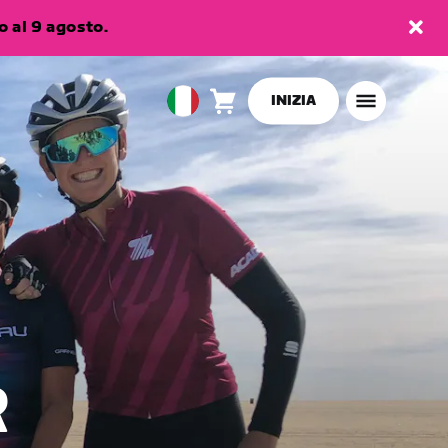
 al 9 agosto.
INIZIA
Carrello
0
European
articoli
Union
Italiano
R