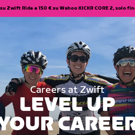
su Zwift Ride e 150 € su Wahoo KICKR CORE 2, solo fino
Careers at Zwift
LEVEL UP
YOUR CAREE