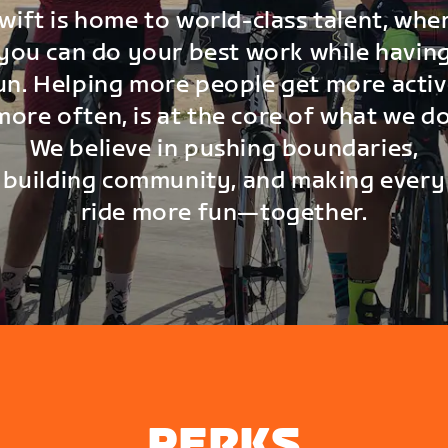
wift is home to world-class talent, whe
you can do your best work while havin
un. Helping more people get more activ
more often, is at the core of what we do
We believe in pushing boundaries,
building community, and making every
ride more fun—together.
PERKS