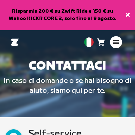
Risparmia 200 € su Zwift Ride e 150 € su
Wahoo KICKR CORE 2, solo fino al 9 agosto.
Carrello
0
European
articoli
Union
Italiano
CONTATTACI
In caso di domande o se hai bisogno di
aiuto, siamo qui per te.
Self-service