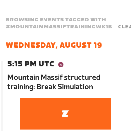
BROWSING EVENTS TAGGED WITH
#
MOUNTAINMASSIFTRAININGWK1B
CLE
WEDNESDAY, AUGUST 19
5:15 PM UTC
Mountain Massif structured
training: Break Simulation