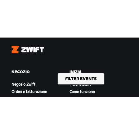
Zwift
NEGOZIO
INIZIA
FILTER EVENTS
Negozio Zwift
Perché Zwift
Ordini e fatturazione
Come funziona
Resi
Correre su Zwift
Domande frequenti sul
Negozio
IN EVIDENZA
ASSISTENZA