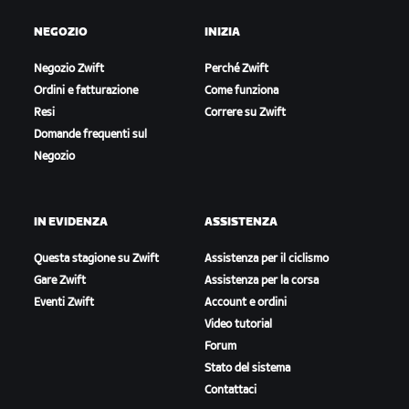
NEGOZIO
INIZIA
Negozio Zwift
Perché Zwift
Ordini e fatturazione
Come funziona
Resi
Correre su Zwift
Domande frequenti sul
Negozio
IN EVIDENZA
ASSISTENZA
Questa stagione su Zwift
Assistenza per il ciclismo
Gare Zwift
Assistenza per la corsa
Eventi Zwift
Account e ordini
Video tutorial
Forum
Stato del sistema
Contattaci