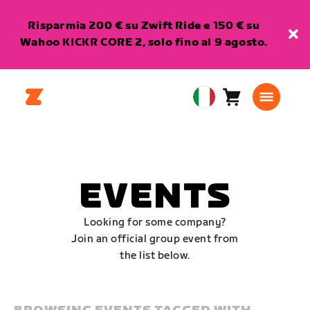
Risparmia 200 € su Zwift Ride e 150 € su
Wahoo KICKR CORE 2, solo fino al 9 agosto.
Carrello
0
European
articoli
Union
Italiano
EVENTS
Looking for some company?
Join an official group event from
the list below.