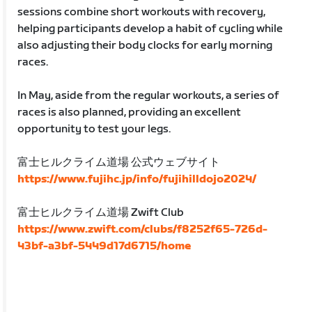
sessions combine short workouts with recovery,
helping participants develop a habit of cycling while
also adjusting their body clocks for early morning
races.
In May, aside from the regular workouts, a series of
races is also planned, providing an excellent
opportunity to test your legs.
富士ヒルクライム道場 公式ウェブサイト
https://www.fujihc.jp/info/fujihilldojo2024/
富士ヒルクライム道場 Zwift Club
https://www.zwift.com/clubs/f8252f65-726d-
43bf-a3bf-5449d17d6715/home