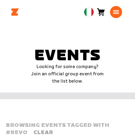
Carrello
0
European
articoli
Union
Italiano
EVENTS
Looking for some company?
Join an official group event from
the list below.
BROWSING EVENTS TAGGED WITH
#
REVO
CLEAR