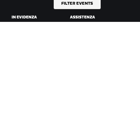
FILTER EVENTS
IN EVIDENZA
ASSISTENZA
Questa stagione su Zwift
Assistenza per il ciclismo
Gare Zwift
Assistenza per la corsa
Eventi Zwift
Account e ordini
Video tutorial
Forum
Stato del sistema
Contattaci
A PROPOSITO DI ZWIFT
Lavora con noi
Opportunità di partnership
Redazione
Blog
Diversità, inclusione e