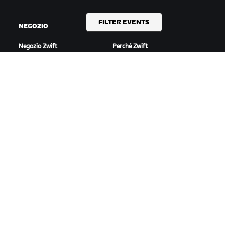
FILTER EVENTS
NEGOZIO
INIZIA
Negozio Zwift
Perché Zwift
Ordini e fatturazione
Come funziona
Resi
Correre su Zwift
Domande frequenti sul
Negozio
IN EVIDENZA
ASSISTENZA
Questa stagione su Zwift
Assistenza per il ciclismo
Gare Zwift
Assistenza per la corsa
Eventi Zwift
Account e ordini
Video tutorial
Forum
Stato del sistema
Contattaci