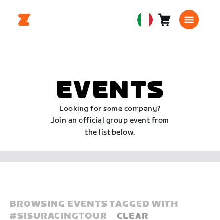
Carrello
0
European
articoli
Union
Italiano
EVENTS
Looking for some company?
Join an official group event from
the list below.
BROWSING EVENTS TAGGED WITH
#
SISURACINGTOUR
CLEAR