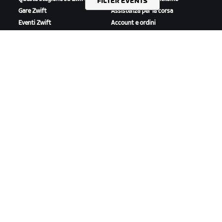
FILTER EVENTS
Gare Zwift
Assistenza per la corsa
Eventi Zwift
Account e ordini
Video tutorial
Forum
Stato del sistema
Contattaci
A PROPOSITO DI ZWIFT
Lavora con noi
Opportunità di partnership
Redazione
Blog
Diversità, inclusione e
impatto sociale