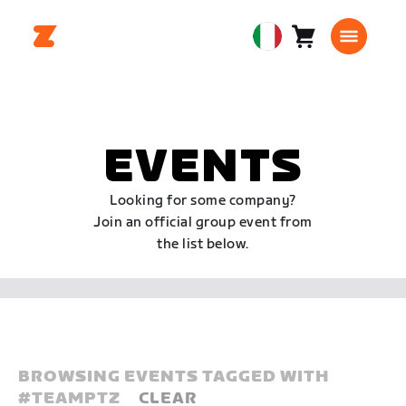
Carrello
0
European
articoli
Union
Italiano
EVENTS
Looking for some company?
Join an official group event from
the list below.
BROWSING EVENTS TAGGED WITH
#
TEAMPTZ
CLEAR