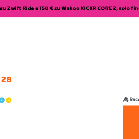
su Zwift Ride e 150 € su Wahoo KICKR CORE 2, solo fino
 28
Rac