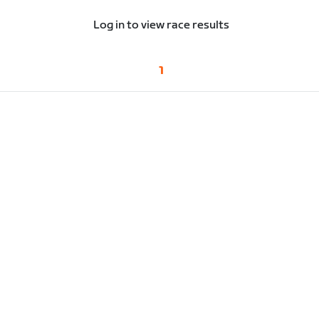
Log in to view race results
1