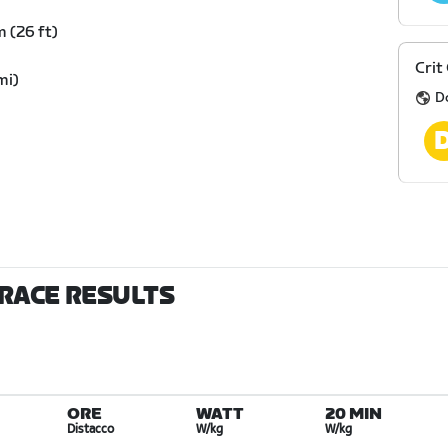
 (26 ft)
Crit
mi)
D
 RACE RESULTS
ORE
WATT
20 MIN
Distacco
W/kg
W/kg