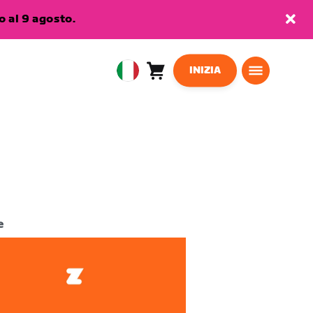
 al 9 agosto.
INIZIA
Carrello
0
European
articoli
Union
Italiano
e