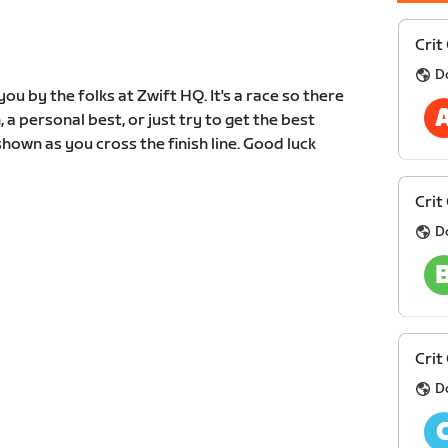
Crit
D
ou by the folks at Zwift HQ. It's a race so there
, a personal best, or just try to get the best
hown as you cross the finish line. Good luck
Crit
D
Crit
D