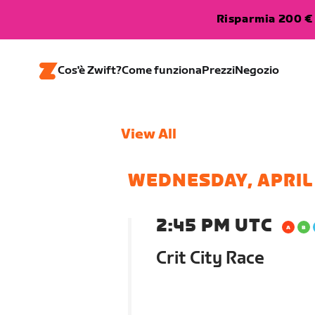
Risparmia 200 € 
Cos'è Zwift?
Come funziona
Prezzi
Negozio
View All
WEDNESDAY, APRIL
2:45 PM UTC
Crit City Race