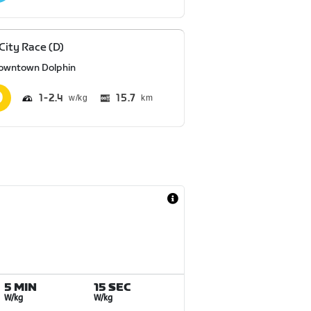
 City Race (D)
owntown Dolphin
1
2.4
15.7
km
5 MIN
15 SEC
W/kg
W/kg