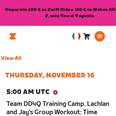
Risparmia 200 € su Zwift Ride e 150 € su Wahoo K
2, solo fino al 9 agosto.
Carrello
0
European
articoli
Union
Italiano
View All
THURSDAY, NOVEMBER 16
5:00 AM UTC
Team DD4Q Training Camp. Lachlan
and Jay's Group Workout: Time