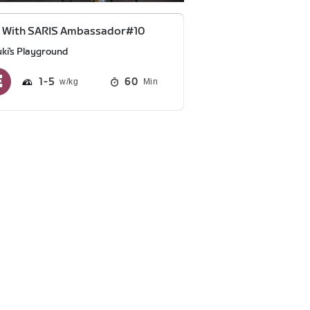
e With SARIS Ambassador#10
uki's Playground
1
5
60
Min