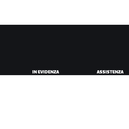
IN EVIDENZA
ASSISTENZA
Questa stagione su Zwift
Assistenza per il c
Gare Zwift
Assistenza per la 
Eventi Zwift
Account e ordini
Video tutorial
Forum
Stato del sistema
Contattaci