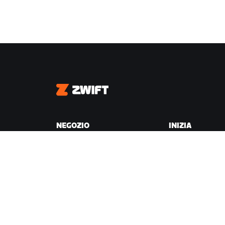
Zwift
NEGOZIO
INIZIA
Negozio Zwift
Perché Zwift
Ordini e fatturazione
Come funziona
Resi
Correre su Zwift
Domande frequenti sul
Negozio