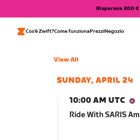
Risparmia 200 € 
Cos'è Zwift?
Come funziona
Prezzi
Negozio
View All
SUNDAY, APRIL 24
10:00 AM UTC
Ride With SARIS A