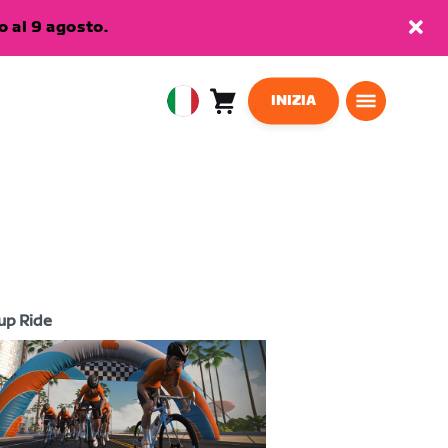
 al 9 agosto.
INIZIA
Carrello
0
European
articoli
Union
Italiano
up Ride