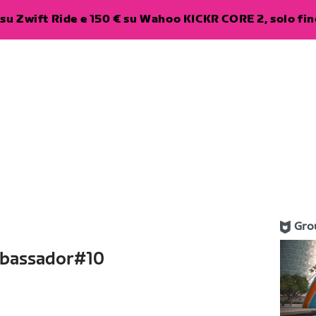
su Zwift Ride e 150 € su Wahoo KICKR CORE 2, solo fino
Gro
mbassador#10