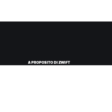
A PROPOSITO DI ZWIFT
iclismo
Lavora con noi
corsa
Opportunità di
partnership
Redazione
Blog
Diversità, inclusione e
impatto sociale