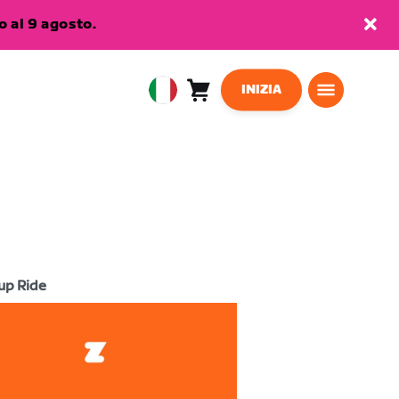
 al 9 agosto.
INIZIA
Carrello
0
European
articoli
Union
Italiano
up Ride