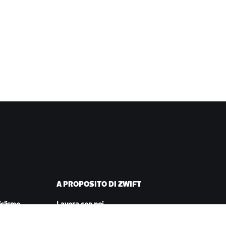
A PROPOSITO DI ZWIFT
iclismo
Lavora con noi
corsa
Opportunità di