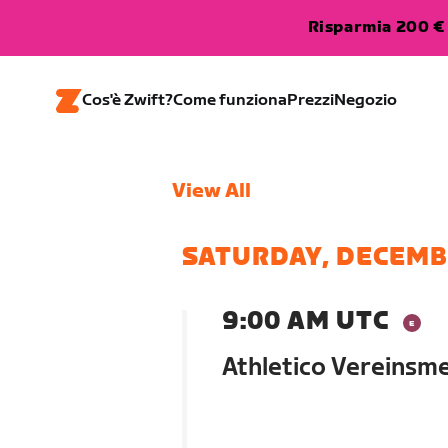
Risparmia 200 € 
Cos'è Zwift?
Come funziona
Prezzi
Negozio
View All
SATURDAY, DECEMB
9:00 AM UTC
Athletico Vereinsme