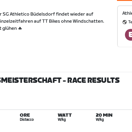
Athl
r SG Athletico Büdelsdorf findet wieder auf
 Einzelzeitfahren auf TT Bikes ohne Windschatten.
T
t glühen 🔥
SMEISTERSCHAFT
- RACE RESULTS
ORE
WATT
20 MIN
Distacco
W/kg
W/kg