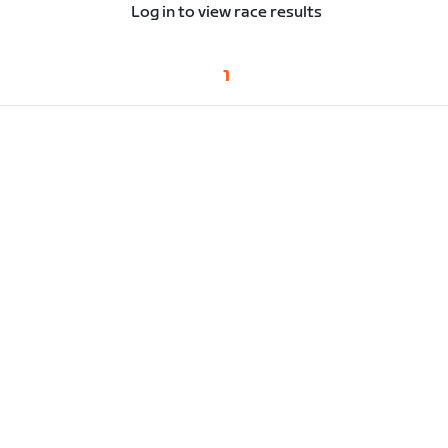
Log in to view race results
1