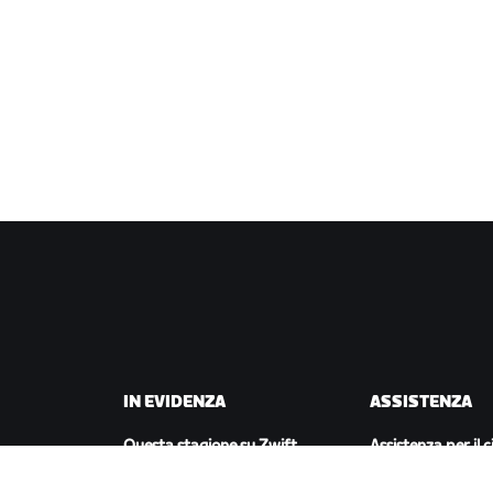
IN EVIDENZA
ASSISTENZA
Questa stagione su Zwift
Assistenza per il c
Gare Zwift
Assistenza per la 