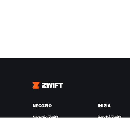
Zwift
NEGOZIO
INIZIA
Negozio Zwift
Perché Zwift
Ordini e fatturazione
Come funziona