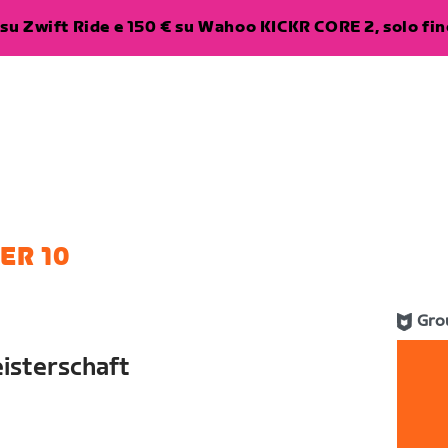
su Zwift Ride e 150 € su Wahoo KICKR CORE 2, solo fino
ER 10
Gro
isterschaft