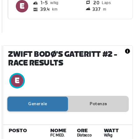
1
5
20
Laps
39.4
337
km
m
ZWIFT BODØ'S GATERITT #2
-
RACE RESULTS
Generale
Potenza
POSTO
NOME
ORE
WATT
FC MED.
Distacco
W/kg