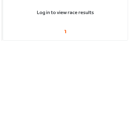
Log in to view race results
1