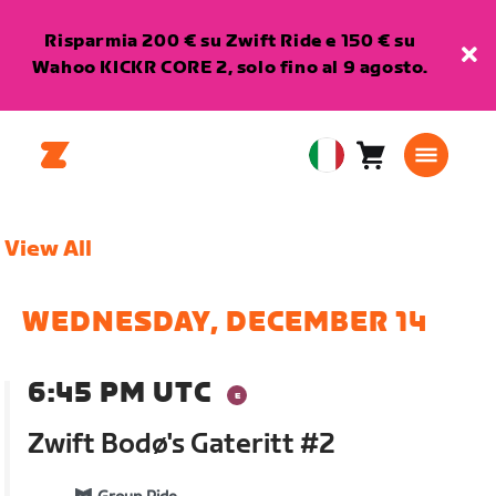
Risparmia 200 € su Zwift Ride e 150 € su
Wahoo KICKR CORE 2, solo fino al 9 agosto.
Carrello
0
European
articoli
Union
Italiano
View All
WEDNESDAY, DECEMBER 14
6:45 PM UTC
Zwift Bodø's Gateritt #2