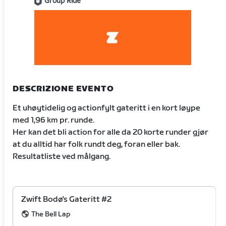
Group Ride
DESCRIZIONE EVENTO
Et uhøytidelig og actionfylt gateritt i en kort løype
med 1,96 km pr. runde.
Her kan det bli action for alle da 20 korte runder gjør
at du alltid har folk rundt deg, foran eller bak.
Resultatliste ved målgang.
Zwift Bodø's Gateritt #2
The Bell Lap