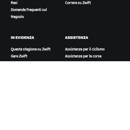
Resi
Correre su Zwift
Domande frequenti sul
Negozio
IN EVIDENZA
ASSISTENZA
Questa stagione su Zwift
Assistenza per il ciclismo
Gare Zwift
Assistenza per la corsa
Eventi Zwift
Account e ordini
Video tutorial
Forum
Stato del sistema
Contattaci
A PROPOSITO DI ZWIFT
Lavora con noi