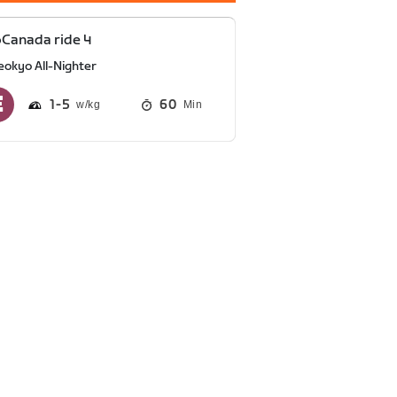
Canada ride 4
eokyo All-Nighter
1
5
60
Min