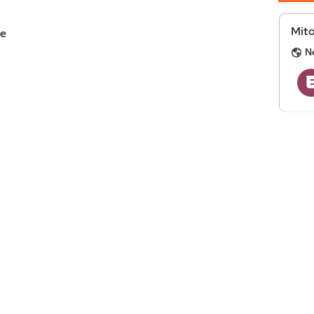
Mito
de
N