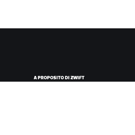
A PROPOSITO DI ZWIFT
iclismo
Lavora con noi
corsa
Opportunità di
partnership
Redazione
Blog
Diversità, inclusione e
impatto sociale