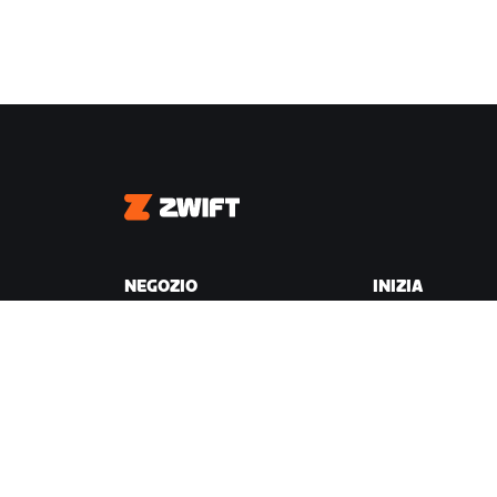
Zwift
NEGOZIO
INIZIA
Negozio Zwift
Perché Zwift
Ordini e fatturazione
Come funziona
Resi
Correre su Zwift
Domande frequenti sul
Negozio