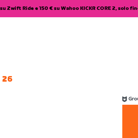
su Zwift Ride e 150 € su Wahoo KICKR CORE 2, solo fino
 26
Gro