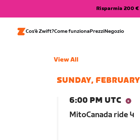
Risparmia 200 € 
Cos'è Zwift?
Come funziona
Prezzi
Negozio
View All
SUNDAY, FEBRUARY
6:00 PM UTC
MitoCanada ride 4