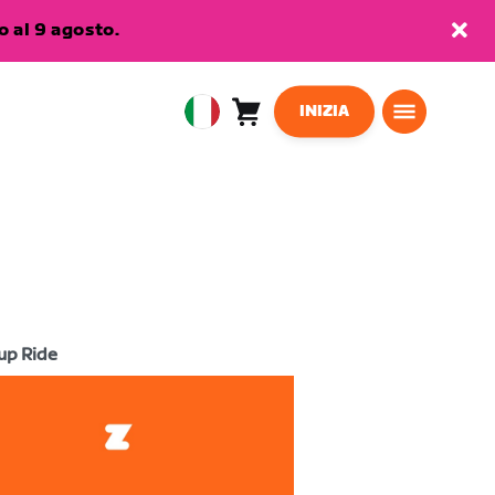
 al 9 agosto.
INIZIA
Carrello
0
European
articoli
Union
Italiano
up Ride