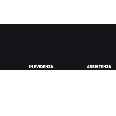
IN EVIDENZA
ASSISTENZA
Questa stagione su Zwift
Assistenza per il c
Gare Zwift
Assistenza per la 
Eventi Zwift
Account e ordini
Video tutorial
Forum
Stato del sistema
Contattaci