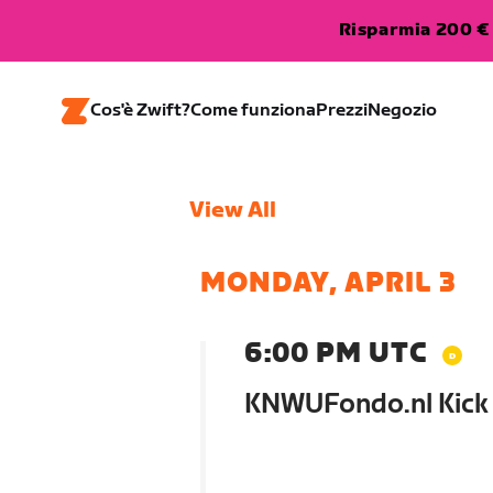
Risparmia 200 € 
Cos'è Zwift?
Come funziona
Prezzi
Negozio
View All
MONDAY, APRIL 3
6:00 PM UTC
KNWUFondo.nl Kick 