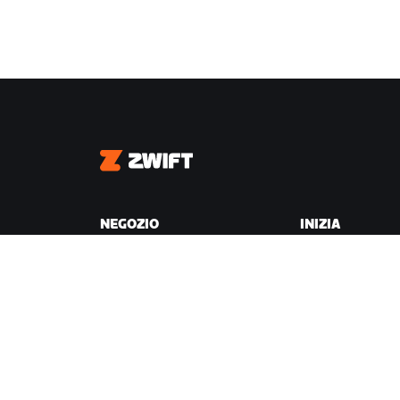
Zwift
NEGOZIO
INIZIA
Negozio Zwift
Perché Zwift
Ordini e fatturazione
Come funziona
Resi
Correre su Zwift
Domande frequenti sul
Negozio