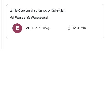
ZTBR Saturday Group Ride (E)
Watopia's Waistband
1
2.5
120
Min