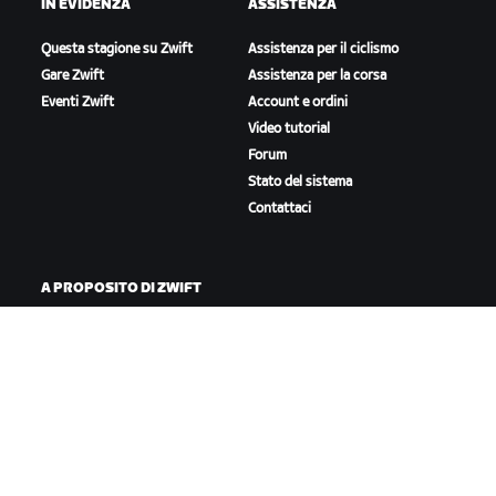
IN EVIDENZA
ASSISTENZA
Questa stagione su Zwift
Assistenza per il ciclismo
Gare Zwift
Assistenza per la corsa
Eventi Zwift
Account e ordini
Video tutorial
Forum
Stato del sistema
Contattaci
A PROPOSITO DI ZWIFT
Lavora con noi
Opportunità di partnership
Redazione
Blog
Diversità, inclusione e
impatto sociale