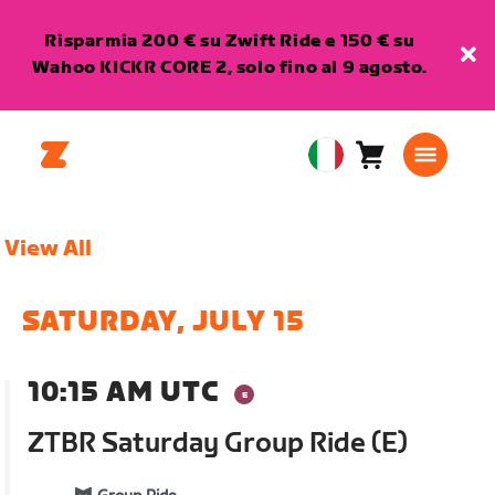
Risparmia 200 € su Zwift Ride e 150 € su
Wahoo KICKR CORE 2, solo fino al 9 agosto.
Carrello
0
European
articoli
Union
Italiano
View All
SATURDAY, JULY 15
10:15 AM UTC
ZTBR Saturday Group Ride (E)