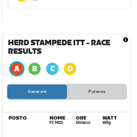
HERD STAMPEDE ITT
- RACE
RESULTS
Generale
Potenza
POSTO
NOME
ORE
WATT
FC MED.
Distacco
W/kg