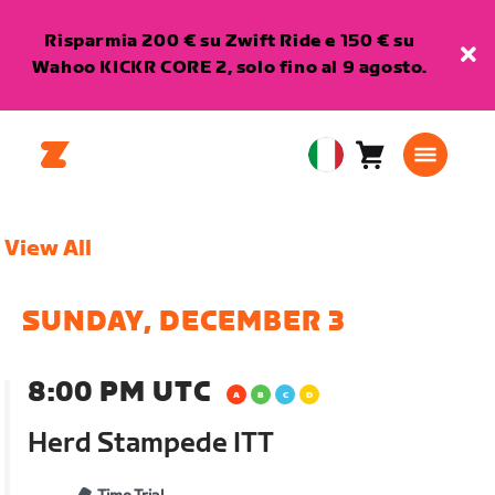
Risparmia 200 € su Zwift Ride e 150 € su
Wahoo KICKR CORE 2, solo fino al 9 agosto.
Carrello
0
European
articoli
Union
Italiano
View All
SUNDAY, DECEMBER 3
8:00 PM UTC
Herd Stampede ITT