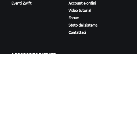
Eventi Zwift
Account e ordini
Video tutorial
Forum
Stato del sistema
Contattaci
A PROPOSITO DI ZWIFT
Lavora con noi
Opportunità di partnership
Redazione
Blog
Diversità, inclusione e
impatto sociale
SCARICA ZWIFT