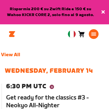
Risparmia 200 € su Zwift Ride e 150 € su
Wahoo KICKR CORE 2, solo fino al 9 agosto.
Carrello
0
European
articoli
Union
Italiano
View All
WEDNESDAY, FEBRUARY 14
6:30 PM UTC
Get ready for the classics #3 -
Neokyo All-Nighter