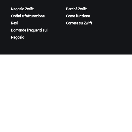
Negozio Zwift
Perché Zwift
Ordini e fatturazione
Come funziona
Resi
Correre su Zwift
Domande frequenti sul
Negozio
IN EVIDENZA
ASSISTENZA
Questa stagione su Zwift
Assistenza per il ciclismo
Gare Zwift
Assistenza per la corsa
Eventi Zwift
Account e ordini
Video tutorial
Forum
Stato del sistema
Contattaci