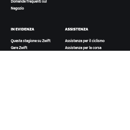
Domande frequenti sul
Negozio
IN EVIDENZA
ASSISTENZA
Questa stagione su Zwift
Assistenza per il ciclismo
Gare Zwift
Assistenza per la corsa
Eventi Zwift
Account e ordini
Video tutorial
Forum
Stato del sistema
Contattaci
A PROPOSITO DI ZWIFT
Lavora con noi
Opportunità di partnership
Redazione