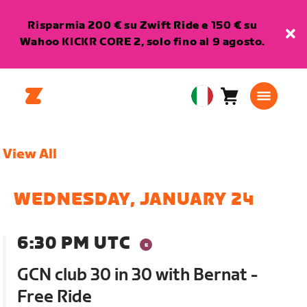
Risparmia 200 € su Zwift Ride e 150 € su
Wahoo KICKR CORE 2, solo fino al 9 agosto.
Carrello
0
European
articoli
Union
Italiano
View All
WEDNESDAY, JANUARY 24
6:30 PM UTC
GCN club 30 in 30 with Bernat -
Free Ride