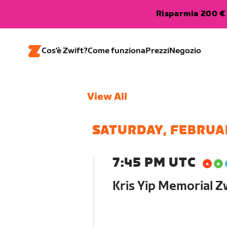
Risparmia 200 € 
Cos'è Zwift?
Come funziona
Prezzi
Negozio
View All
SATURDAY, FEBRUA
7:45 PM UTC
Kris Yip Memorial 