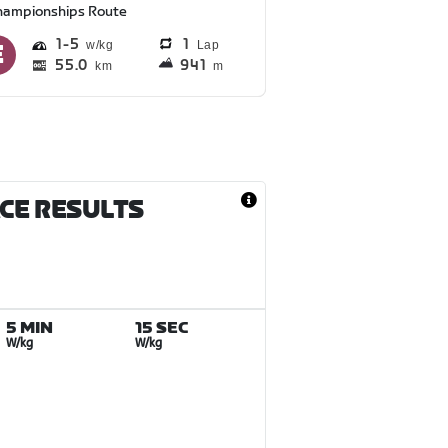
hampionships Route
1
5
1
Lap
55.0
941
km
m
ACE RESULTS
5 MIN
15 SEC
W/kg
W/kg