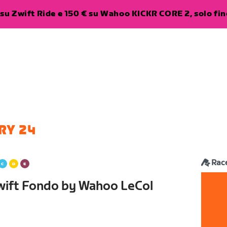
su Zwift Ride e 150 € su Wahoo KICKR CORE 2, solo fino
RY 24
Rac
Zwift Fondo by Wahoo LeCol