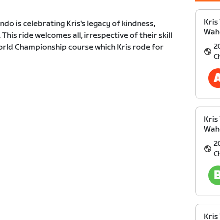
Kris
do is celebrating Kris's legacy of kindness,
Wah
This ride welcomes all, irrespective of their skill
2
World Championship course which Kris rode for
C
Kris
Wah
2
C
Kris