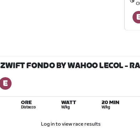
C
L ZWIFT FONDO BY WAHOO LECOL
- R
ORE
WATT
20 MIN
Distacco
W/kg
W/kg
Log in to view race results