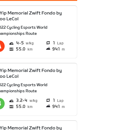
 Yip Memorial Zwift Fondo by
oo LeCol
022 Cycling Esports World
hampionships Route
4
5
1
Lap
55.0
941
km
m
 Yip Memorial Zwift Fondo by
oo LeCol
022 Cycling Esports World
hampionships Route
3.2
4
1
Lap
55.0
941
km
m
 Yip Memorial Zwift Fondo by