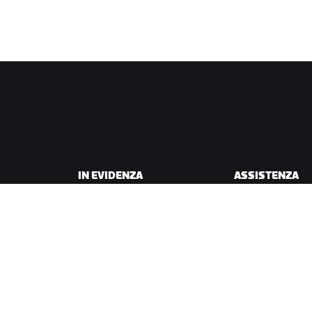
IN EVIDENZA
ASSISTENZA
Questa stagione su Zwift
Assistenza per il c
Gare Zwift
Assistenza per la 
Eventi Zwift
Account e ordini
Video tutorial
Forum
Stato del sistema
Contattaci