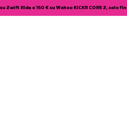
su Zwift Ride e 150 € su Wahoo KICKR CORE 2, solo fino