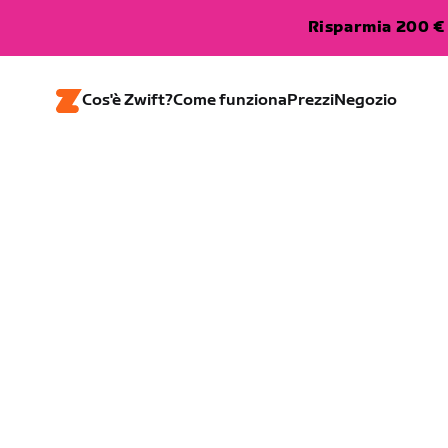
Risparmia 200 € 
Cos'è Zwift?
Come funziona
Prezzi
Negozio