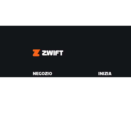
Zwift
NEGOZIO
INIZIA
Negozio Zwift
Perché Zwift
Ordini e fatturazione
Come funziona
Resi
Correre su Zwift
Domande frequenti sul
Negozio