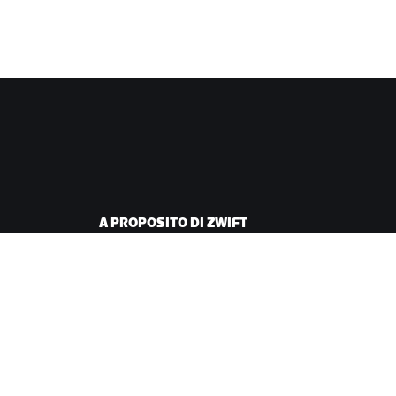
A PROPOSITO DI ZWIFT
iclismo
Lavora con noi
corsa
Opportunità di
partnership
Redazione
Blog
Diversità, inclusione e
impatto sociale