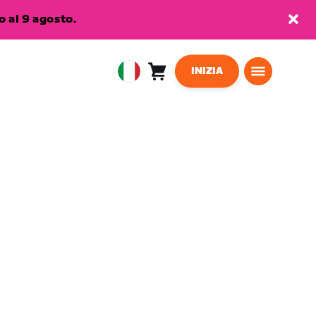
 al 9 agosto.
INIZIA
Carrello
0
European
articoli
Union
Italiano