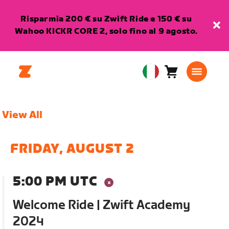
Risparmia 200 € su Zwift Ride e 150 € su
Wahoo KICKR CORE 2, solo fino al 9 agosto.
Carrello
0
European
articoli
Union
Italiano
View All
FRIDAY, AUGUST 2
5:00 PM UTC
Welcome Ride | Zwift Academy
2024