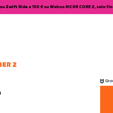
su Zwift Ride e 150 € su Wahoo KICKR CORE 2, solo fino
BER 2
Gro
n