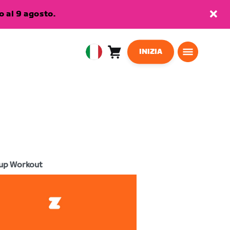
 al 9 agosto.
INIZIA
Carrello
0
European
articoli
Union
Italiano
up Workout