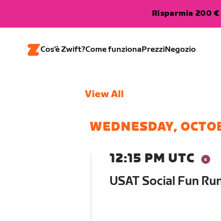
Risparmia 200 € 
Cos'è Zwift?
Come funziona
Prezzi
Negozio
View All
WEDNESDAY, OCTO
12:15 PM UTC
USAT Social Fun Ru