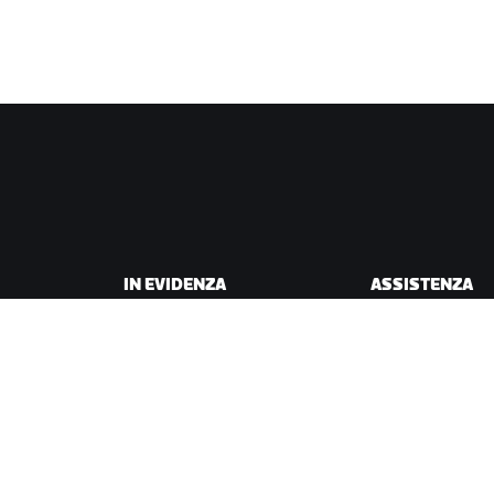
IN EVIDENZA
ASSISTENZA
Questa stagione su Zwift
Assistenza per il c
Gare Zwift
Assistenza per la 
Eventi Zwift
Account e ordini
Video tutorial
Forum
Stato del sistema
Contattaci