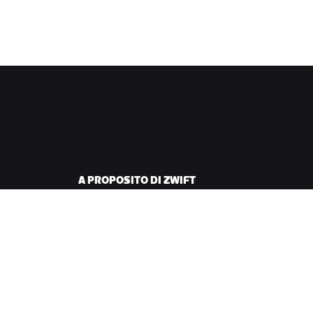
A PROPOSITO DI ZWIFT
iclismo
Lavora con noi
corsa
Opportunità di
partnership
Redazione
Blog
Diversità, inclusione e
impatto sociale