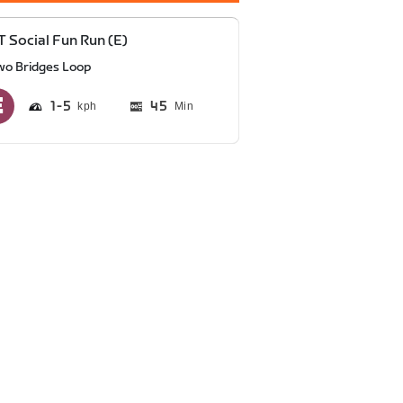
 Social Fun Run (E)
wo Bridges Loop
1
5
45
Min