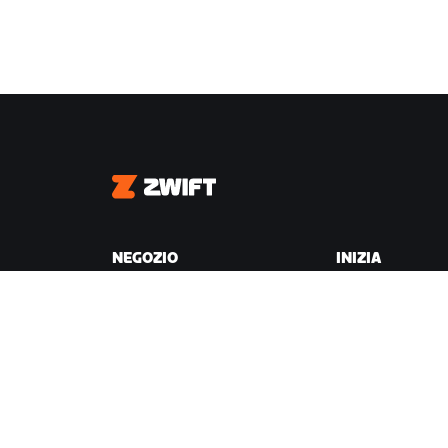
Zwift
NEGOZIO
INIZIA
Negozio Zwift
Perché Zwift
Ordini e fatturazione
Come funziona
Resi
Correre su Zwift
Domande frequenti sul
Negozio