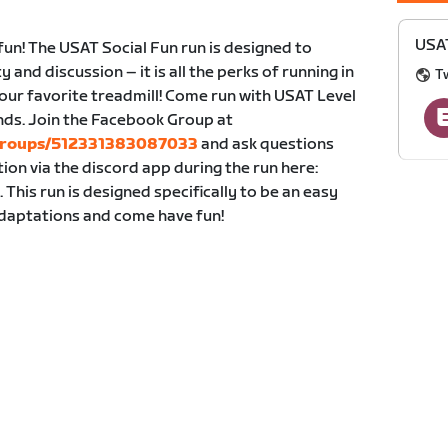
USAT
fun! The USAT Social Fun run is designed to
nd discussion – it is all the perks of running in
T
our favorite treadmill! Come run with USAT Level
ds. Join the Facebook Group at
groups/512331383087033
and ask questions
tion via the discord app during the run here:
. This run is designed specifically to be an easy
adaptations and come have fun!