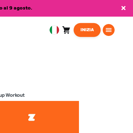
 al 9 agosto.
INIZIA
Carrello
0
European
articoli
Union
Italiano
up Workout