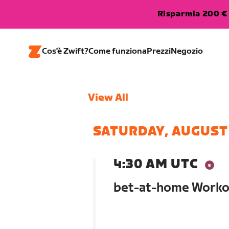
Risparmia 200 € 
Cos'è Zwift?
Come funziona
Prezzi
Negozio
View All
SATURDAY, AUGUST
4:30 AM UTC
bet-at-home Worko