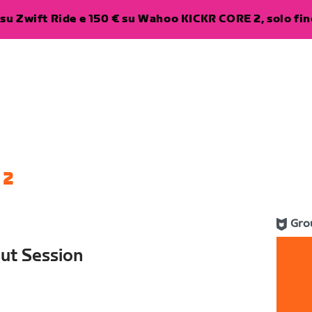
su Zwift Ride e 150 € su Wahoo KICKR CORE 2, solo fino
 2
Gro
ut Session