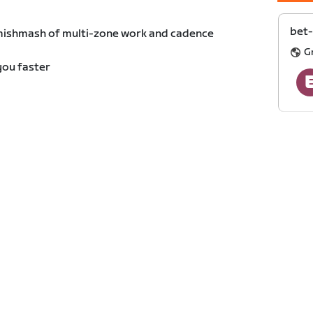
bet-
 mishmash of multi-zone work and cadence
G
you faster