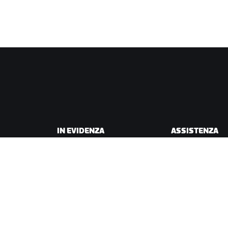
IN EVIDENZA
ASSISTENZA
Questa stagione su Zwift
Assistenza per il c
Gare Zwift
Assistenza per la 
Eventi Zwift
Account e ordini
Video tutorial
Forum
Stato del sistema
Contattaci