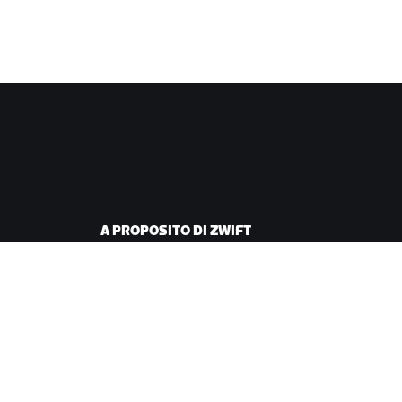
A PROPOSITO DI ZWIFT
iclismo
Lavora con noi
corsa
Opportunità di
partnership
Redazione
Blog
Diversità, inclusione e
impatto sociale