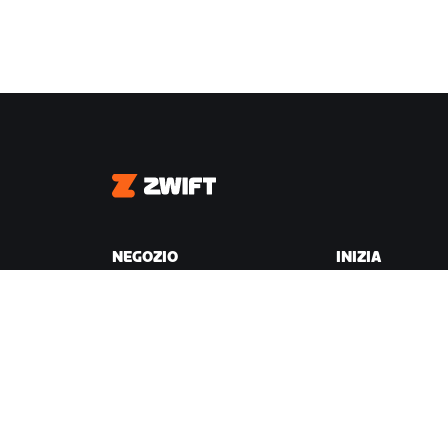
Zwift
NEGOZIO
INIZIA
Negozio Zwift
Perché Zwift
Ordini e fatturazione
Come funziona
Resi
Correre su Zwift
Domande frequenti sul
Negozio