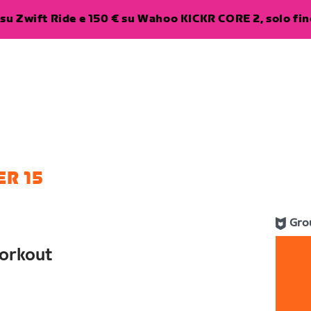
su Zwift Ride e 150 € su Wahoo KICKR CORE 2, solo fino
R 15
Gro
orkout