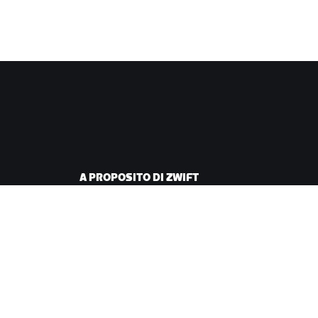
A PROPOSITO DI ZWIFT
iclismo
Lavora con noi
corsa
Opportunità di
partnership
Redazione
Blog
Diversità, inclusione e
impatto sociale