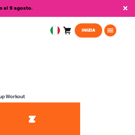
 al 9 agosto.
INIZIA
Carrello
0
European
articoli
Union
Italiano
up Workout