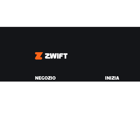
Zwift
NEGOZIO
INIZIA
Negozio Zwift
Perché Zwift
Ordini e fatturazione
Come funziona
Resi
Correre su Zwift
Domande frequenti sul
Negozio