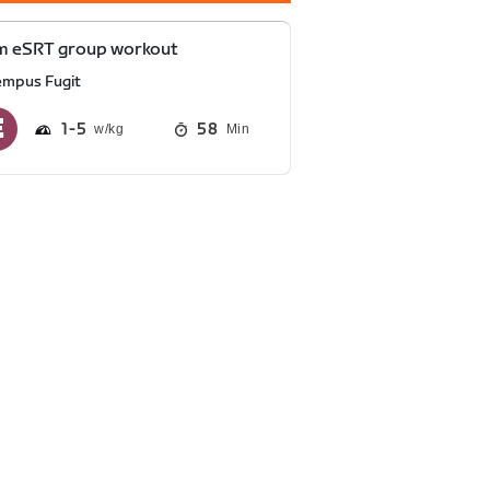
m eSRT group workout
empus Fugit
1
5
58
Min