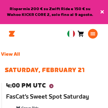
Risparmia 200 € su Zwift Ride e 150 € su
Wahoo KICKR CORE 2, solo fino al 9 agosto.
Carrello
0
European
articoli
Union
Italiano
View All
SATURDAY, FEBRUARY 21
4:00 PM UTC
FasCat’s Sweet Spot Saturday