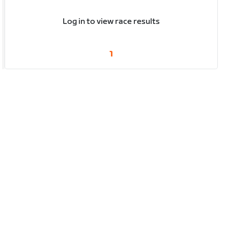
Log in to view race results
1