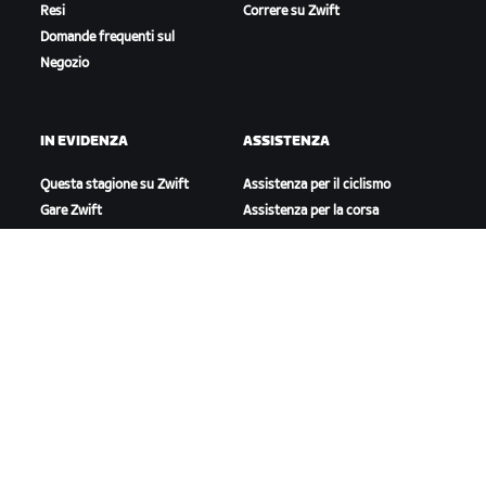
Resi
Correre su Zwift
Domande frequenti sul
Negozio
IN EVIDENZA
ASSISTENZA
Questa stagione su Zwift
Assistenza per il ciclismo
Gare Zwift
Assistenza per la corsa
Eventi Zwift
Account e ordini
Video tutorial
Forum
Stato del sistema
Contattaci
A PROPOSITO DI ZWIFT
Lavora con noi