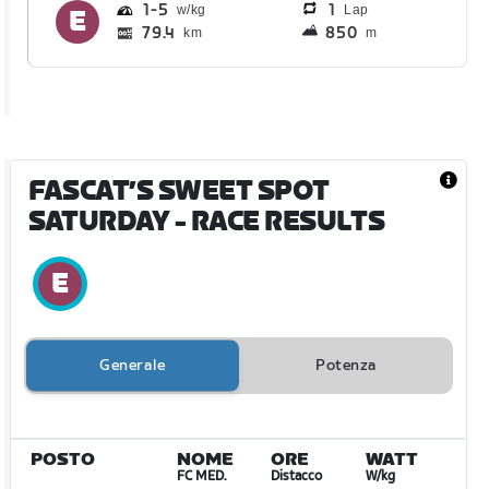
1
5
1
Lap
79.4
850
km
m
FASCAT’S SWEET SPOT
SATURDAY
- RACE RESULTS
Generale
Potenza
POSTO
NOME
ORE
WATT
FC MED.
Distacco
W/kg