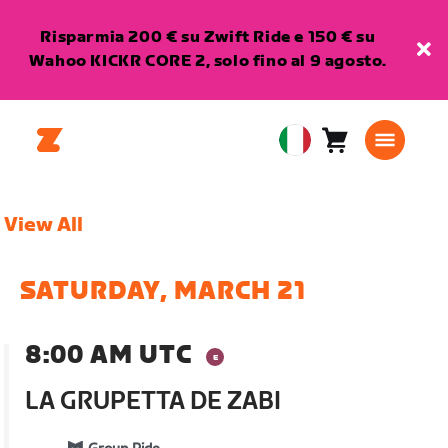
Risparmia 200 € su Zwift Ride e 150 € su
Wahoo KICKR CORE 2, solo fino al 9 agosto.
Carrello
0
European
articoli
Union
Italiano
View All
SATURDAY, MARCH 21
8:00 AM UTC
LA GRUPETTA DE ZABI