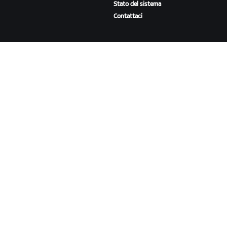
Stato del sistema
Contattaci
A PROPOSITO DI ZWIFT
Lavora con noi
Opportunità di partnership
Redazione
Blog
Diversità, inclusione e
impatto sociale
SCARICA ZWIFT