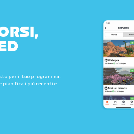
ORSI,
ED
usto per il tuo programma.
e pianifica i più recenti e