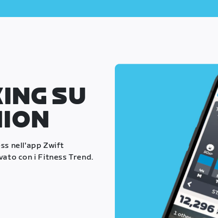
ING SU
NION
ess nell'app Zwift
vato con i Fitness Trend.