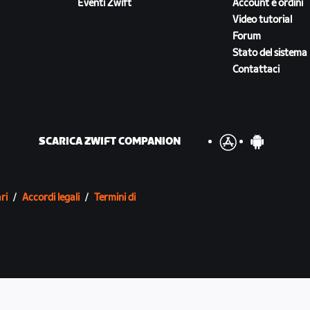
Eventi Zwift
Account e ordini
Video tutorial
Forum
Stato del sistema
Contattaci
SCARICA ZWIFT COMPANION
ri
/
Accordi legali
/
Termini di