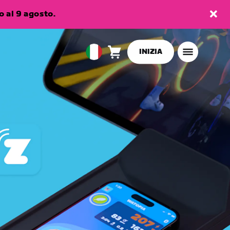
 al 9 agosto.
INIZIA
Carrello
0
European
articoli
Union
Italiano