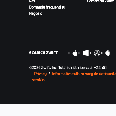
Resi
Correre su Zwift
Domande frequenti sul
Negozio
SCARICA ZWIFT
©
2026
Zwift, Inc.
Tutti i diritti riservati.
v
2.246.1
Privacy
/
Informativa sulla privacy dei dati sanita
servizio