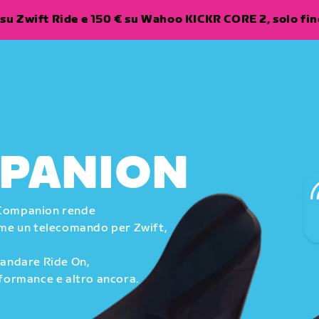
su Zwift Ride e 150 € su Wahoo KICKR CORE 2, solo fino
MPANION
ft Companion rende
come un telecomando per Zwift,
mandare Ride On,
rformance e altro ancora.