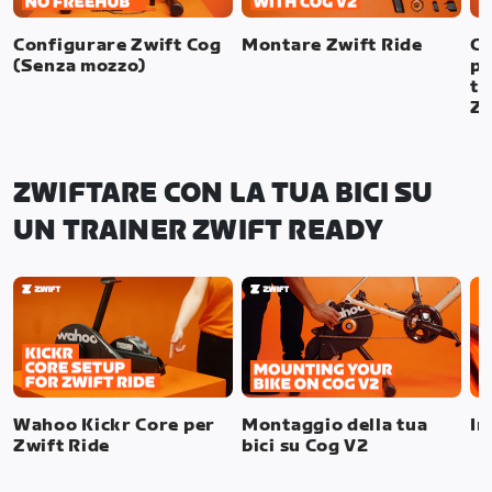
Configurare Zwift Cog
Montare Zwift Ride
Co
(Senza mozzo)
pi
te
Zw
ZWIFTARE CON LA TUA BICI SU
UN TRAINER ZWIFT READY
Wahoo Kickr Core per
Montaggio della tua
In
Zwift Ride
bici su Cog V2