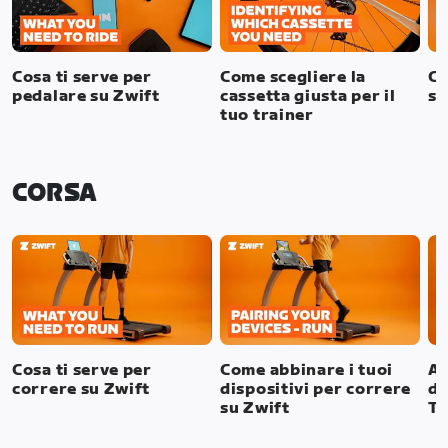
Cosa ti serve per
Come scegliere la
Co
pedalare su Zwift
cassetta giusta per il
su
tuo trainer
CORSA
Cosa ti serve per
Come abbinare i tuoi
Ab
correre su Zwift
dispositivi per correre
du
su Zwift
TV