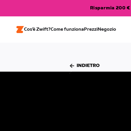
Risparmia 200 € 
Cos'è Zwift?
Come funziona
Prezzi
Negozio
INDIETRO