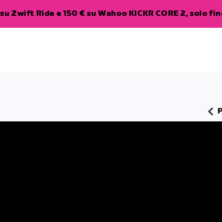
su Zwift Ride e 150 € su Wahoo KICKR CORE 2, solo fino