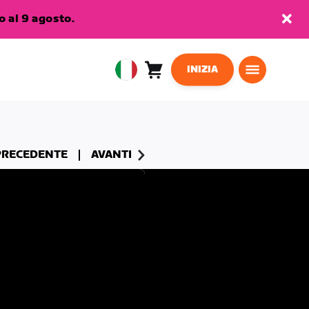
 al 9 agosto.
INIZIA
Carrello
0
European
articoli
Union
Italiano
PRECEDENTE
AVANTI