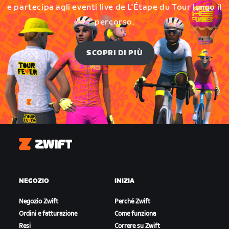
e partecipa agli eventi live de L'Étape du Tour lungo il
percorso.
SCOPRI DI PIÙ
Zwift
NEGOZIO
INIZIA
Negozio Zwift
Perché Zwift
Ordini e fatturazione
Come funziona
Resi
Correre su Zwift