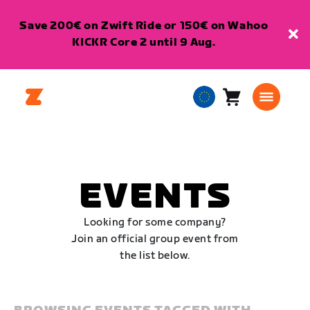
Save 200€ on Zwift Ride or 150€ on Wahoo
KICKR Core 2 until 9 Aug.
Cart
0
European
items
Union
English
EVENTS
Looking for some company?
Join an official group event from
the list below.