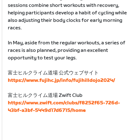
sessions combine short workouts with recovery,
helping participants develop a habit of cycling while
also adjusting their body clocks for early morning
races.
In May, aside from the regular workouts, a series of
races is also planned, providing an excellent
opportunity to test your legs.
富士ヒルクライム道場 公式ウェブサイト
https://www.fujihc.jp/info/fujihilldojo2024/
富士ヒルクライム道場 Zwift Club
https://www.zwift.com/clubs/f8252f65-726d-
43bf-a3bf-5449d17d6715/home