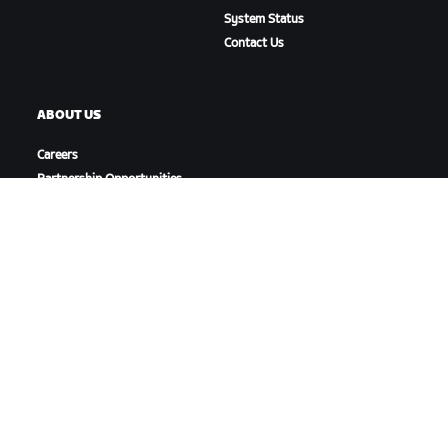
System Status
Contact Us
ABOUT US
Careers
Partnership Opportunities
Newsroom
Blog
Diversity, Inclusion &
Social Impact
DOWNLOAD ZWIFT