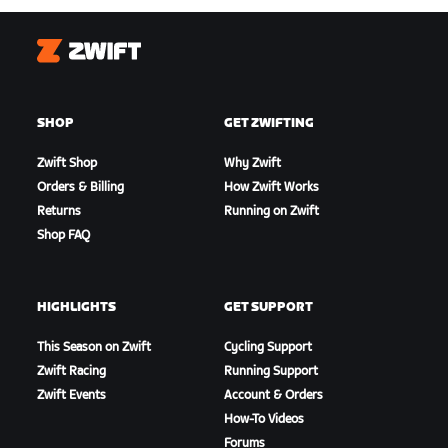
Zwift
SHOP
GET ZWIFTING
Zwift Shop
Why Zwift
Orders & Billing
How Zwift Works
Returns
Running on Zwift
Shop FAQ
HIGHLIGHTS
GET SUPPORT
This Season on Zwift
Cycling Support
Zwift Racing
Running Support
Zwift Events
Account & Orders
How-To Videos
Forums