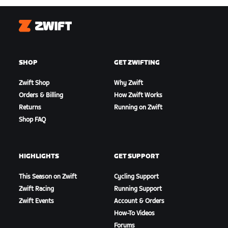
Zwift
SHOP
GET ZWIFTING
Zwift Shop
Why Zwift
Orders & Billing
How Zwift Works
Returns
Running on Zwift
Shop FAQ
HIGHLIGHTS
GET SUPPORT
This Season on Zwift
Cycling Support
Zwift Racing
Running Support
Zwift Events
Account & Orders
How-To Videos
Forums