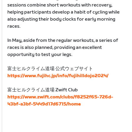
sessions combine short workouts with recovery,
helping participants develop a habit of cycling while
also adjusting their body clocks for early morning
races.
In May, aside from the regular workouts, a series of
races is also planned, providing an excellent
opportunity to test your legs.
富士ヒルクライム道場 公式ウェブサイト
https://www.fujihc.jp/info/fujihilldojo2024/
富士ヒルクライム道場 Zwift Club
https://www.zwift.com/clubs/f8252f65-726d-
43bf-a3bf-5449d17d6715/home