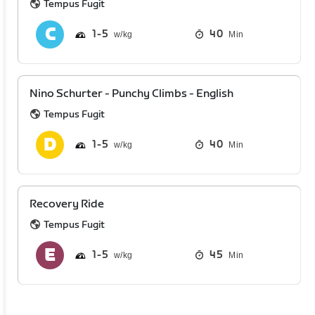
Tempus Fugit
1
5
40
Min
Nino Schurter - Punchy Climbs - English
Tempus Fugit
1
5
40
Min
Recovery Ride
Tempus Fugit
1
5
45
Min