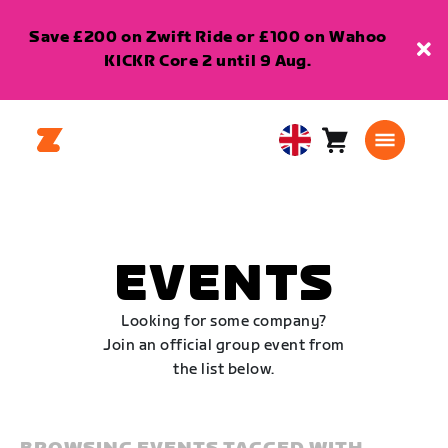
Save £200 on Zwift Ride or £100 on Wahoo
KICKR Core 2 until 9 Aug.
Cart
0
United
items
Kingdom
English
EVENTS
Looking for some company?
Join an official group event from
the list below.