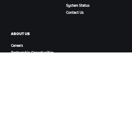
System Status
Contact Us
ABOUT US
Careers
Partnership Opportunities
Newsroom
Blog
Diversity, Inclusion &
Social Impact
DOWNLOAD ZWIFT