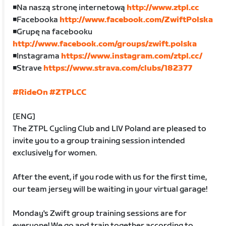
◾️Na naszą stronę internetową
http://www.ztpl.cc
◾️Facebooka
http://www.facebook.com/ZwiftPolska
◾️Grupę na facebooku
http://www.facebook.com/groups/zwift.polska
◾️Instagrama
https://www.instagram.com/ztpl.cc/
◾️Strave
https://www.strava.com/clubs/182377
#RideOn
#ZTPLCC
[ENG]
The ZTPL Cycling Club and LIV Poland are pleased to
invite you to a group training session intended
exclusively for women.
After the event, if you rode with us for the first time,
our team jersey will be waiting in your virtual garage!
Monday's Zwift group training sessions are for
everyone! We go and train together according to