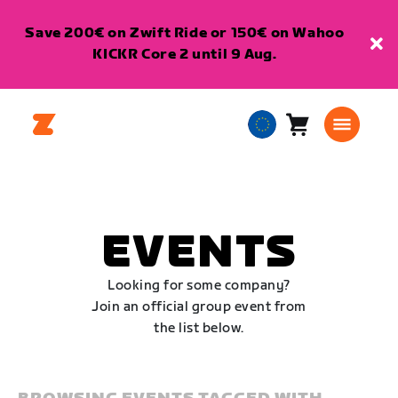
Save 200€ on Zwift Ride or 150€ on Wahoo
KICKR Core 2 until 9 Aug.
Cart
0
European
items
Union
English
EVENTS
Looking for some company?
Join an official group event from
the list below.