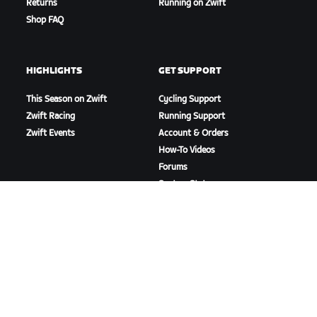
Returns
Running on Zwift
Shop FAQ
HIGHLIGHTS
GET SUPPORT
This Season on Zwift
Cycling Support
Zwift Racing
Running Support
Zwift Events
Account & Orders
How-To Videos
Forums
System Status
Contact Us
ABOUT US
Careers
Partnership Opportunities
Newsroom