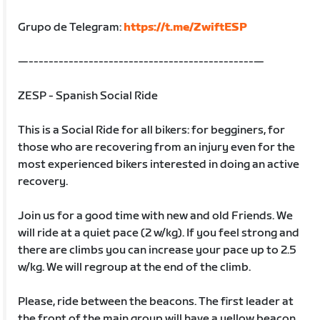
Grupo de Telegram:
https://t.me/ZwiftESP
—---------------------------------------------—
ZESP - Spanish Social Ride
This is a Social Ride for all bikers: for begginers, for
those who are recovering from an injury even for the
most experienced bikers interested in doing an active
recovery.
Join us for a good time with new and old Friends. We
will ride at a quiet pace (2 w/kg). If you feel strong and
there are climbs you can increase your pace up to 2.5
w/kg. We will regroup at the end of the climb.
Please, ride between the beacons. The first leader at
the front of the main group will have a yellow beacon