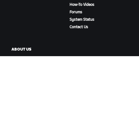
How-To Videos
Forums
System Status
Contact Us
ABOUT US
Careers
Partnership Opportunities
Newsroom
Blog
Diversity, Inclusion &
Social Impact
DOWNLOAD ZWIFT