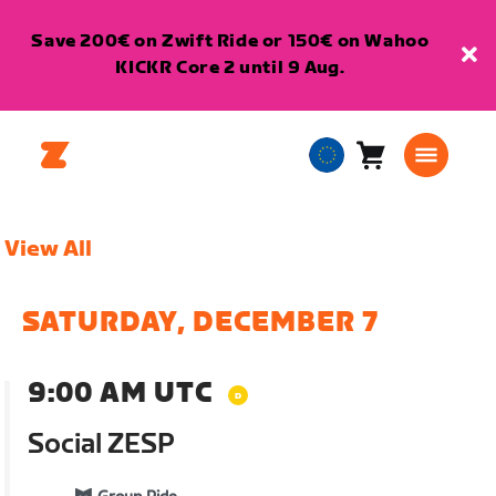
Save 200€ on Zwift Ride or 150€ on Wahoo
KICKR Core 2 until 9 Aug.
Cart
0
European
items
Union
English
View All
SATURDAY, DECEMBER 7
9:00 AM UTC
Social ZESP