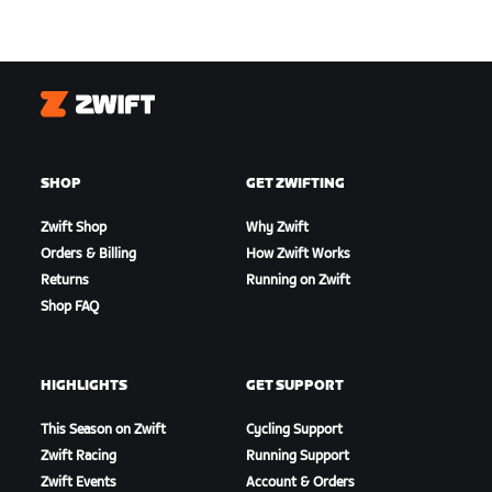
Zwift
SHOP
GET ZWIFTING
Zwift Shop
Why Zwift
Orders & Billing
How Zwift Works
Returns
Running on Zwift
Shop FAQ
HIGHLIGHTS
GET SUPPORT
This Season on Zwift
Cycling Support
Zwift Racing
Running Support
Zwift Events
Account & Orders