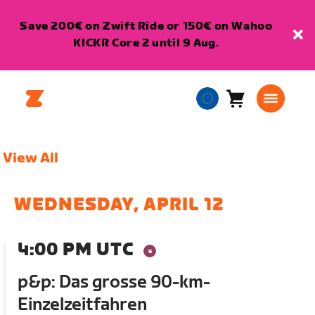
Save 200€ on Zwift Ride or 150€ on Wahoo
KICKR Core 2 until 9 Aug.
Cart
0
European
items
Union
English
View All
WEDNESDAY, APRIL 12
4:00 PM UTC
p&p: Das grosse 90-km-
Einzelzeitfahren