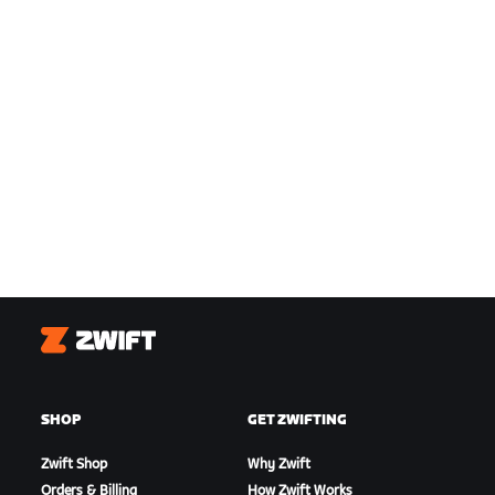
Zwift
SHOP
GET ZWIFTING
Zwift Shop
Why Zwift
Orders & Billing
How Zwift Works