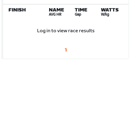
FINISH
NAME
TIME
WATTS
AVG HR
Gap
W/kg
Log in to view race results
1