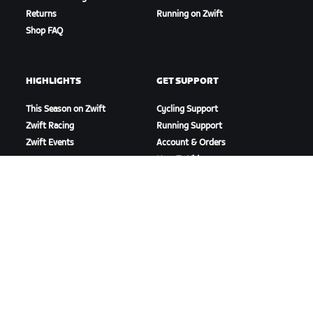
Returns
Running on Zwift
Shop FAQ
HIGHLIGHTS
GET SUPPORT
This Season on Zwift
Cycling Support
Zwift Racing
Running Support
Zwift Events
Account & Orders
How-To Videos
Forums
System Status
Contact Us
ABOUT US
Careers
Partnership Opportunities