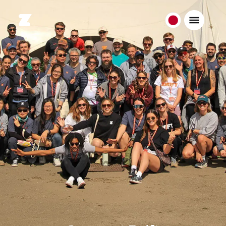
日
本
日
本
語