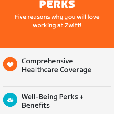
PERKS
Five reasons why you will love
working at Zwift!
Comprehensive
Healthcare Coverage
Well-Being Perks +
Benefits