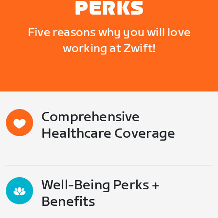
PERKS
Five reasons why you will love
working at Zwift!
Comprehensive
Healthcare Coverage
Well-Being Perks +
Benefits