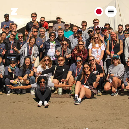
日
本
日
本
語