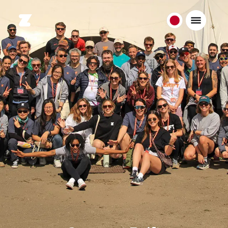
日
本
日
本
語