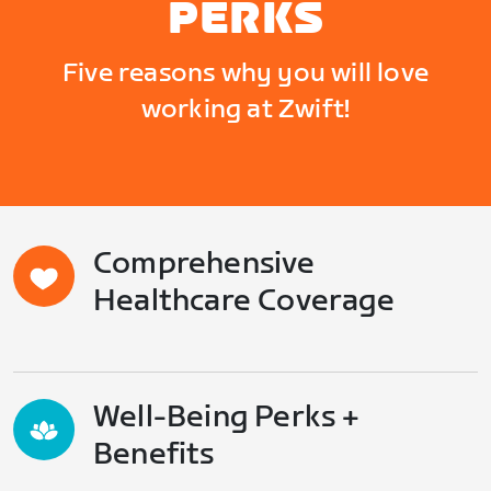
PERKS
Five reasons why you will love
working at Zwift!
Comprehensive
Healthcare Coverage
Well-Being Perks +
Benefits