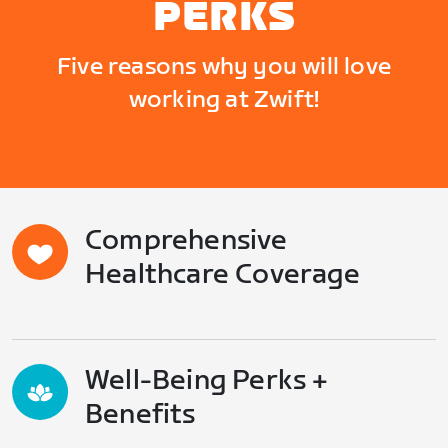
PERKS
Five reasons why you will love
working at Zwift!
Comprehensive
Healthcare Coverage
Well-Being Perks +
Benefits