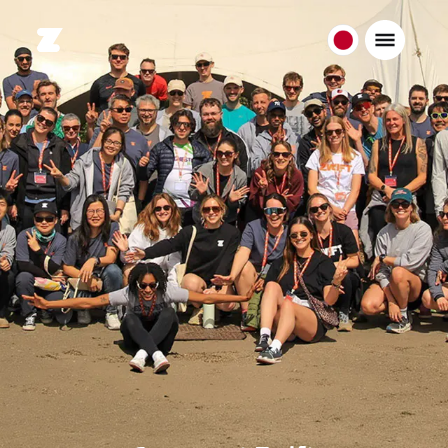
日
本
日
本
語