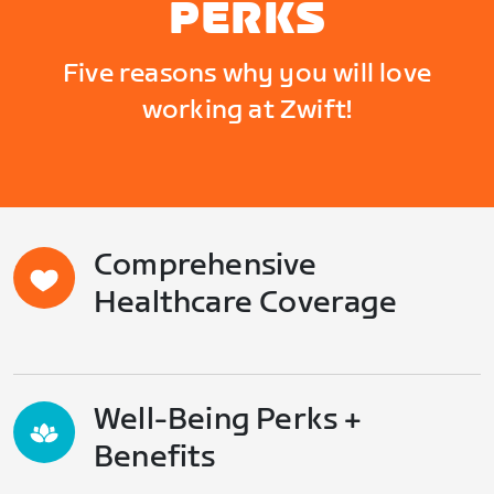
PERKS
Five reasons why you will love
working at Zwift!
Comprehensive
Healthcare Coverage
Well-Being Perks +
Benefits