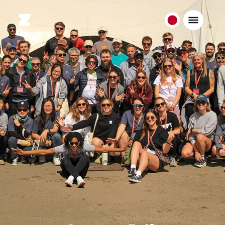
日
本
日
本
語