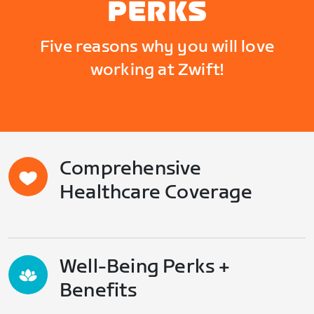
PERKS
Five reasons why you will love
working at Zwift!
Comprehensive
Healthcare Coverage
Well-Being Perks +
Benefits