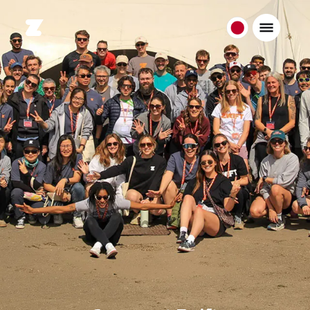
日
本
日
本
語