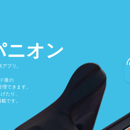
ンパニオン
料アプリ。
、
ド後の
管理できます。
をあげたり、
満載です。