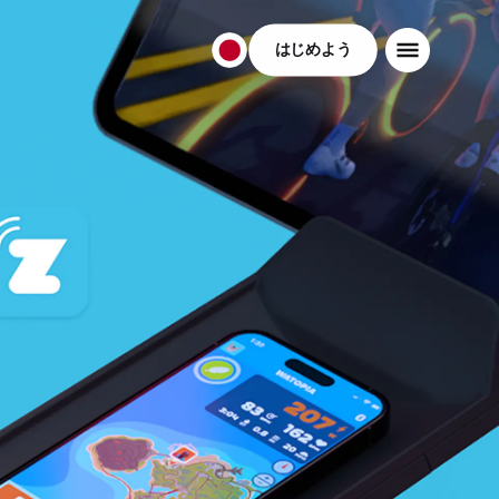
はじめよう
日
本
日
本
語