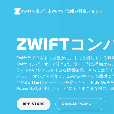
Zwiftを選ぶ理由
Zwiftの仕組み
料金
ショップ
ZWIFTコ
Zwiftライフをもっと豊かに、もっと楽しくする無
Zwiftコンパニオンがあれば、ライド前の準備から
ライド中のリアルタイムな情報確認、さらにはライ
パフォーマンス分析まで、Zwiftのすべてを簡単に
他のZwifterにメッセージを送ったり、Ride On
PowerUpを利用したり、他にもさまざまな機能が
APP STORE
GOOGLE PLAYストア