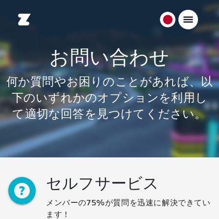
日
本
日
お問い合わせ
本
語
何か質問やお困りのことがあれば、以
下のいずれかのオプションを利用し
て適切な回答を見つけてください。
セルフサービス
メンバーの75%が質問を迅速に解決できてい
ます！