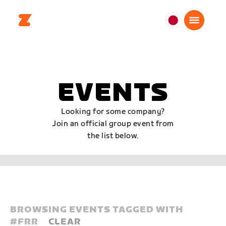
日
本
日
本
語
EVENTS
Looking for some company?
Join an official group event from
the list below.
BROWSING EVENTS TAGGED WITH
#
FRR
CLEAR