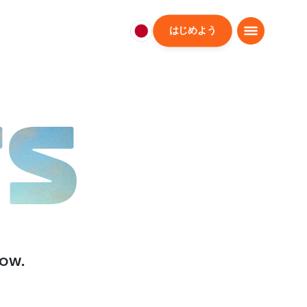
はじめよう
日
本
日
本
語
TS
low.