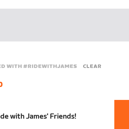
D WITH #
RIDEWITHJAMES
CLEAR
0
de with James' Friends!