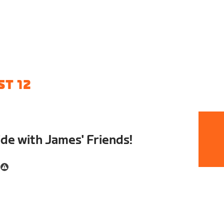
T 12
de with James' Friends!