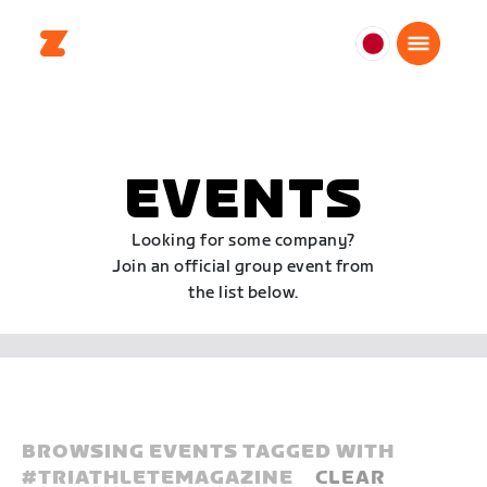
日
本
日
本
語
EVENTS
Looking for some company?
Join an official group event from
the list below.
BROWSING EVENTS TAGGED WITH
#
TRIATHLETEMAGAZINE
CLEAR