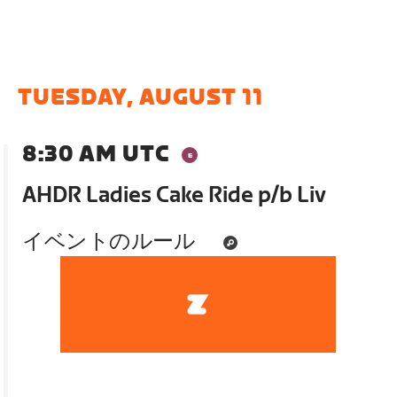
TUESDAY, AUGUST 11
8:30 AM UTC
AHDR Ladies Cake Ride p/b Liv
イベントのルール