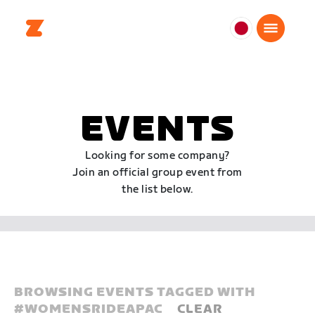
日
本
日
本
語
EVENTS
Looking for some company?
Join an official group event from
the list below.
BROWSING EVENTS TAGGED WITH
#
WOMENSRIDEAPAC
CLEAR