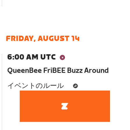
FRIDAY, AUGUST 14
6:00 AM UTC
QueenBee FriBEE Buzz Around
イベントのルール