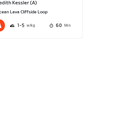
dith Kessler (A)
cean Lava Cliffside Loop
1
5
60
Min