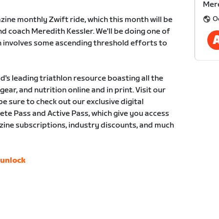
Mere
O
zine monthly Zwift ride, which this month will be
d coach Meredith Kessler. We'll be doing one of
h involves some ascending threshold efforts to
d's leading triathlon resource boasting all the
gear, and nutrition online and in print. Visit our
e sure to check out our exclusive digital
te Pass and Active Pass, which give you access
zine subscriptions, industry discounts, and much
yunlock