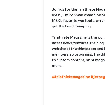
Join us for the Triathlete Maga
led by 11x Ironman champion an
MBK's favorite workouts, whic
get the heart pumping.
Triathlete Magazine is the worl
latest news, features, training, 
website at triathlete.com and b
membership programs, Triathle
to custom content, print maga
more.
#triathletemagazine
#jerse