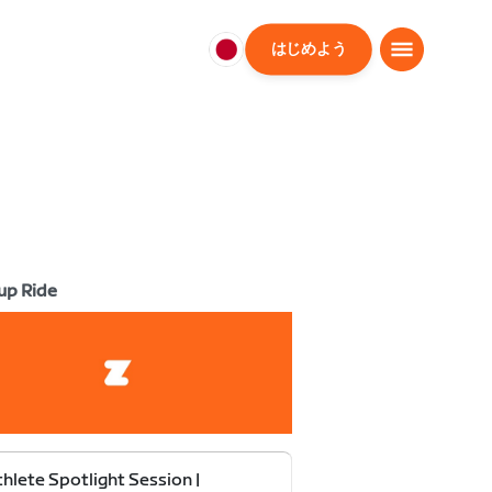
はじめよう
日
本
日
本
語
up Ride
thlete Spotlight Session |