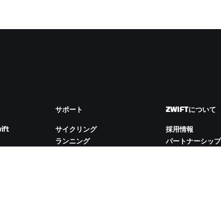
サポート
ZWIFTについて
ift
サイクリング
採用情報
ランニング
パートナーシップ
アカウント&注文
ム
How-To動画
Newsroom
フォーラム
ブログ
サーバー稼働状況
D&Iの取り組み
お問い合わせ